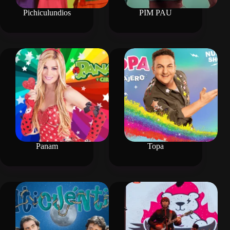
Pichiculundios
PIM PAU
Panam
Topa